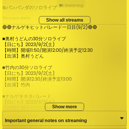
Streaming
Gパンパンダのソロライブ
Stream date
Show all streams
Sep 2 2023 (Sat) 15:30 – 16:30
JST
🔴🔴ナルゲキヒットパレード一日目(9/2)🔴🔴
Latest Archive End Time
■奥村うどんの30分ソロライブ
Sep 17 2023 (Sun) 23:59
JST
【日にち】2023/9/2(土)
【時間】開場11:50/開演12:00/終演予定12:30
Streaming
ひつじねいりのソロライブ
【出演】奥村うどん
Stream date
■竹内の30分ソロライブ
Sep 2 2023 (Sat) 17:00 – 18:00
JST
【日にち】2023/9/2(土)
【時間】開演12:30/終演予定13:00
Latest Archive End Time
【出演】竹内
Sep 17 2023 (Sun) 23:59
JST
■ナルゲキネタパレード
Streaming
さすらいラビーのソロライブ
【日にち】2023/9/2(土)
Show more
【時間】開演 13:00/終演予定15:00
Stream date
【出演】かが屋／ママタルト／まんじゅう大帝国／怪奇！
Sep 2 2023 (Sat) 18:30 – 19:30
JST
YesどんぐりRPG／パンプキンポテトフライ／青色1号／ゼ
Important general notes on streaming
ンモンキー／さんだる／ジャンク／大仰天／人間横丁／ぎょ
Latest Archive End Time