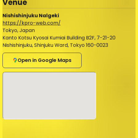
Venue
上げます！
またチャンピオンは防衛すると、賞金が倍になります！！果
Nishishinjuku Nalgeki
たして今回の優勝は･･･？！
https://kpro-web.com/
■■■■■■■■■■■■■■
Tokyo, Japan
Kanto Kotsu Kyosai Kumiai Building B2F, 7-21-20
★前売券は開演までご購入いただけます。
Nishishinjuku, Shinjuku Ward, Tokyo 160-0023
★ご入場順は「zaiko整理番号順」→「出演者へチケットを
頼んでいる方（お取り置き）」→「当日券」となります。ス
Open in Google Maps
タッフの案内にご協力ください。
※出演者は変更になる場合がございます。予めご了承下さ
い。
※出演者の変更・お客様都合によるチケット払戻はできませ
ん。予めご了承下さい。
※小学生以下のお客様のご入場はご遠慮ください。