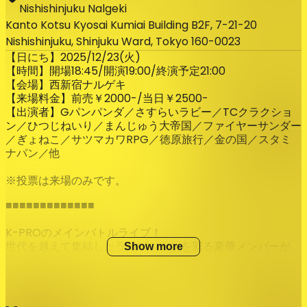
Nishishinjuku Nalgeki
Kanto Kotsu Kyosai Kumiai Building B2F, 7-21-20
Nishishinjuku, Shinjuku Ward, Tokyo 160-0023
【日にち】2025/12/23(火)
【時間】開場18:45/開演19:00/終演予定21:00
【会場】西新宿ナルゲキ
【来場料金】前売￥2000-/当日￥2500-
【出演者】Gパンパンダ／さすらいラビー／TCクラクショ
ン／ひつじねいり／まんじゅう大帝国／ファイヤーサンダー
／ぎょねこ／サツマカワRPG／徳原旅行／金の国／スタミ
ナパン／他
※投票は来場のみです。
■■■■■■■■■■■■■
K-PROのメインバトルライブ！
世代を越えて集結したライブシーンを彩る豪華メンバーが、
Show more
最強の座を賭けて戦います！
【トッパレルール】
お客様の採点により順位を決めるバトルライブです。
チャンピオンには賞金1万円、2位3位にはQUOカードを差し