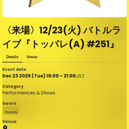
〈来場〉12/23(火) バトルラ
イブ『トッパレ(A) #251』
Details
Venue
Event date
Dec 23 2025 (Tue) 19:00 – 21:00
JST
Category
Performances & Shows
Genre
Owarai
Venue