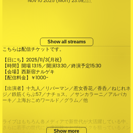
Nov 10 2025 (Mon) 23:59
JST
Show all streams
こちらは配信チケットです。
【日にち】2025/11/3(月祝)
【時間】開場 13:15／開演13:30／終演予定15:30
【会場】西新宿ナルゲキ
【配信料金】￥1000-
【出演者】十九人／リバーマン／惹女香花／香呑／ねじれネ
ジ／鉄筋くらぶ57／ナチョス。／サンカラーニ／アルバカ
ーキ／上海おこめワールド／グラム／他
ライブはもちろん各メディアで新世代が大活躍している中、
さらに若手の世代にも虎視眈々とブレイクを狙っているメン
Show more