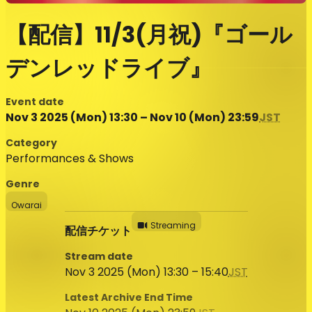
【配信】11/3(月祝)『ゴール
デンレッドライブ』
Event date
Nov 3 2025 (Mon) 13:30 – Nov 10 (Mon) 23:59
JST
Category
Performances & Shows
Genre
Owarai
Streaming
配信チケット
Stream date
Nov 3 2025 (Mon) 13:30 – 15:40
JST
Latest Archive End Time