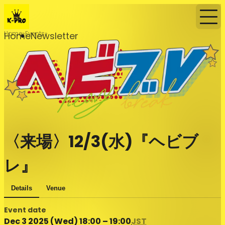
Home
Events
Home
Newsletter
〈来場〉12/3(水)『ヘビブ
レ』
Details
Venue
Event date
Dec 3 2025 (Wed) 18:00 – 19:00
JST