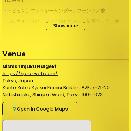
【出演者】
〈ヘビセン〉ファイヤーサンダー／フランツ／他
〈ブレナイ〉リバーマン／ねじれネジ／能率ランク／他
Show more
------------------------------------------------
------------------------------------
Venue
平日に開催しているネタ＆コーナーライブ「ブレナイ」と
「ヘビセン」がなんと同時開催！
Nishishinjuku Nalgeki
一枚のチケットで、ブレナイとヘビセン両方お楽しみいただ
https://kpro-web.com/
ける至福の1時間！
Tokyo, Japan
ヘビ＆ブレを見たことない方もこの機会に是非！！
Kanto Kotsu Kyosai Kumiai Building B2F, 7-21-20
★★★★★★★★★★★★★★★★★★★★★★★★★
Nishishinjuku, Shinjuku Ward, Tokyo 160-0023
※出演者は変更になる場合がございます。予めご了承下さ
Open in Google Maps
い。
※お客様の都合によるチケット払戻はできません。予めご了
承下さい。
※小学生以下のお客様のご入場はご遠慮ください。