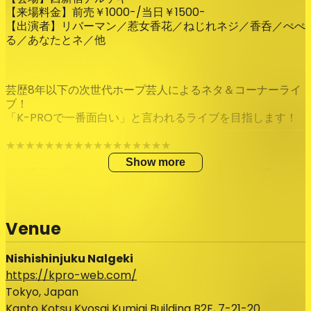
【来場料金】前売￥1000-/当日￥1500-
【出演者】リバーマン／惹女香花／ねじれネジ／香呑／ぺぺ
る／あなたとネ／他
芸歴8年以下の次世代ホープ芸人によるネタ＆コーナーライ
ブ！
「K-PROで一番面白い」と言われるライブを目指します！
★★★★★★★★★★★★★★★★★
Show more
※お客様の都合によるチケット払戻はできません。予めご了
承ください。
※小学生以下のお客様のご入場はご遠慮ください。
Venue
★前売券は開演までご購入いただけます。
★ご入場順は「zaiko整理番号順」→「出演者へチケットを
頼んでいる方（お取り置き）」→「当日券」となります。ス
Nishishinjuku Nalgeki
タッフの案内にご協力ください。
https://kpro-web.com/
Tokyo, Japan
以上、ご理解のほどよろしくお願い申し上げます。
Kanto Kotsu Kyosai Kumiai Building B2F, 7-21-20