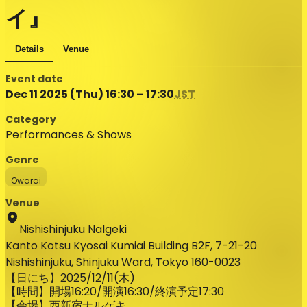
イ』
Details
Venue
Event date
Dec 11 2025 (Thu) 16:30 – 17:30
JST
Category
Performances & Shows
Genre
Owarai
Venue
Nishishinjuku Nalgeki
Kanto Kotsu Kyosai Kumiai Building B2F, 7-21-20
Nishishinjuku, Shinjuku Ward, Tokyo 160-0023
【日にち】2025/12/11(木)
【時間】開場16:20/開演16:30/終演予定17:30
【会場】西新宿ナルゲキ